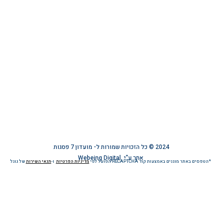
עת
מוזמנים להצטרף אלינו ברשת
ע
ימוש באתר
הפרטיות
ישות
2024 © כל הזכויות שמורות ל-
מועדון 7 פסגות
אתר ע"י
Webeing Digital
*הטפסים באתר מוגנים באמצעות קוד RECAPTCHA הפועל לפי
מדיניות הפרטיות
ו-
תנאי השירות
של גוגל