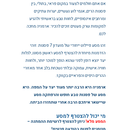
אם אתם חולמים לצעוד במקום פראי, בתולי, בין
פסגות הרים, אגמי לוע געשיים, יערות עתיקים
ומרחבים אינסופיים, לחוות טבע בראשיתי ולהגיע
למקומות שרק מעטים זוכים להכיר: ארמניה מחכה
לכם.
זהו מסע פיילוט ייחודי של מועדון 7 פסגות. זוהי
הזדמנות מיוחדת להצטרף למסע ראשון מסוגו, לגלות
יעד יוצא דופן לפני שהוא הופך למוכר יותר, ולחוות
חוויה אישית, עמוקה ובלתי נשכחת בלב אחד מאזורי
ההרים היפים והפראיים בקווקז.
ארמניה היא הרבה יותר מעוד יעד על המפה. היא
מסע של פסגות טבע חופש והרפתקה מסע
שיישאר איתכם הרבה אחרי שתחזרו הביתה.
מי יכול להצטרף למסע
המסע מלא!
ניתן להצטרף לרשימת ההמתנה –
מוזמנים לפנות בהודעה פרטית!