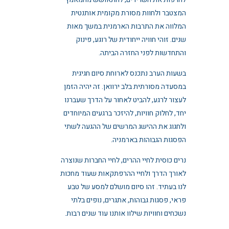
המצטבר ולחוות מסורת מקומית אותנטית
המלווה את התרבות הארמנית במשך מאות
שנים. זוהי חוויה ייחודית של רוגע, פינוק
והתחדשות לפני החזרה הביתה.
בשעות הערב נתכנס לארוחת סיום חגיגית
במסעדה מסורתית בלב ירוואן. זה יהיה הזמן
לעצור לרגע, להביט לאחור על הדרך שעברנו
יחד, לחלוק חוויות, להיזכר ברגעים המיוחדים
ולחגוג את ההישג המרשים של ההגעה לשתי
הפסגות הגבוהות בארמניה.
נרים כוסית לחיי ההרים, לחיי החברות שנוצרה
לאורך הדרך ולחיי ההרפתקאות שעוד מחכות
לנו בעתיד. זהו סיום מושלם למסע של טבע
פראי, פסגות גבוהות, אתגרים, נופים בלתי
נשכחים וחוויות שילוו אותנו עוד שנים רבות.