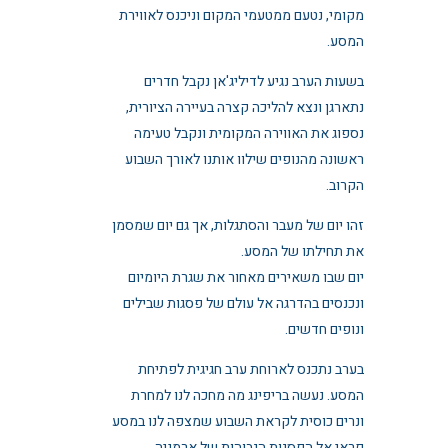
מקומי, נטעם ממטעמי המקום וניכנס לאווירת
המסע.
בשעות הערב נגיע לדיליג'אן נקבל חדרים
נתארגן ונצא להליכה קצרה בעיירה הציורית,
נספוג את האווירה המקומית ונקבל טעימה
ראשונה מהנופים שילוו אותנו לאורך השבוע
הקרוב.
זהו יום של מעבר והסתגלות, אך גם יום שמסמן
את תחילתו של המסע.
יום שבו משאירים מאחור את שגרת היומיום
ונכנסים בהדרגה אל עולם של פסגות שבילים
ונופים חדשים.
בערב נתכנס לארוחת ערב חגיגית לפתיחת
המסע. נעשה בריפינג מה מחכה לנו למחרת
ונרים כוסית לקראת השבוע שמצפה לנו במסע
פראי אל הפסגות הגבוהות של ארמניה.