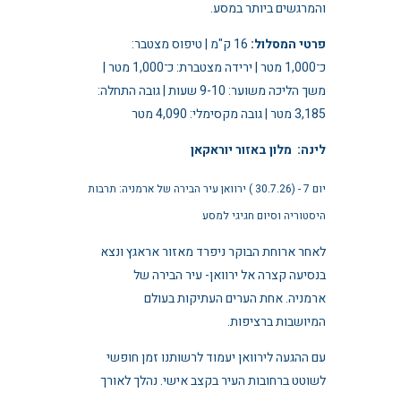
והמרגשים ביותר במסע.
פרטי המסלול:
16 ק"מ | טיפוס מצטבר:
כ־1,000 מטר | ירידה מצטברת: כ־1,000 מטר |
משך הליכה משוער: 9-10 שעות | גובה התחלה:
3,185 מטר | גובה מקסימלי: 4,090 מטר
לינה: מלון באזור יוראקאן
יום 7 - (30.7.26 ) ירוואן עיר הבירה של ארמניה: תרבות
היסטוריה וסיום חגיגי למסע
לאחר ארוחת הבוקר ניפרד מאזור אראגץ ונצא
בנסיעה קצרה אל ירוואן- עיר הבירה של
ארמניה. אחת הערים העתיקות בעולם
המיושבות ברציפות.
עם ההגעה לירוואן יעמוד לרשותנו זמן חופשי
לשוטט ברחובות העיר בקצב אישי. נהלך לאורך