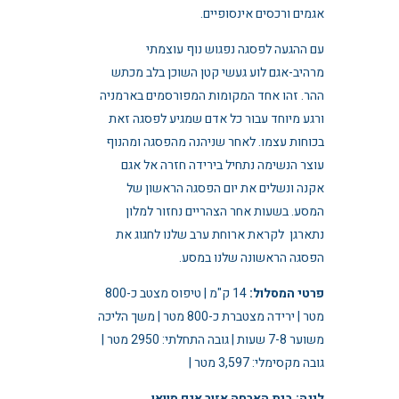
אגמים ורכסים אינסופיים.
עם ההגעה לפסגה נפגוש נוף עוצמתי
מרהיב-אגם לוע געשי קטן השוכן בלב מכתש
ההר. זהו אחד המקומות המפורסמים בארמניה
ורגע מיוחד עבור כל אדם שמגיע לפסגה זאת
בכוחות עצמו. לאחר שניהנה מהפסגה ומהנוף
עוצר הנשימה נתחיל בירידה חזרה אל אגם
אקנה ונשלים את יום הפסגה הראשון של
המסע. בשעות אחר הצהריים נחזור למלון
נתארגן לקראת ארוחת ערב שלנו לחגוג את
הפסגה הראשונה שלנו במסע.
פרטי המסלול:
14 ק"מ | טיפוס מצטב כ-800
מטר | ירידה מצטברת כ-800 מטר | משך הליכה
משוער 7-8 שעות | גובה התחלתי: 2950 מטר |
גובה מקסימלי: 3,597 מטר |
לינה: בית הארחה אזור אגם סוואן