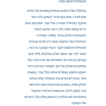
מושלמת למסע שלנו.
במסלול שלנו נפגוש אגמים קסומים של האזור,
אגם פארז, אגם קטן וציורי השוכן בלב היער
ומוקף בצמחייה עשירה מכל עבר. אגם גוש, אגם
הרים קסום החבוי בלב היער ונחשב לאחד
המקומות היפים באזור נספוג האווירה
המיוחדת של המקום. נצעד בין יערות טבעיים
ותצפיות פתוחות לעבר רכסי הקווקז הדרומי ,
נצעד לצד עצי אשור ואלון עתיקים, פלגי מים
קטנים, קרחות יער ותצפיות נוף מרהיבות. ככל
שנתקדם נעמיק אל תוך השמורה ונרגיש כיצד
השקט והטבע עוטפים אותנו מכל עבר. בשעות
אחר הצהריים נסיים את המסלול שלנו ונחזור
למלון שלנו, נתארגן וננוח קצת ונצא לארוחת
ערב כמובן ניהנה מהמטבח הארמני המקומי
ונסכם את יום ההליכה הראשון שלנו בלב היערות
של הקווקז.