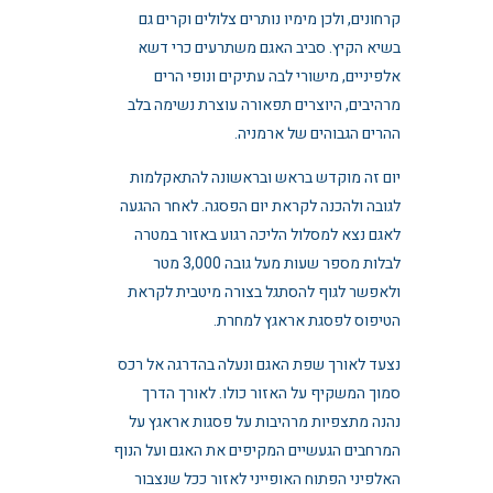
קרחונים, ולכן מימיו נותרים צלולים וקרים גם
בשיא הקיץ. סביב האגם משתרעים כרי דשא
אלפיניים, מישורי לבה עתיקים ונופי הרים
מרהיבים, היוצרים תפאורה עוצרת נשימה בלב
ההרים הגבוהים של ארמניה.
יום זה מוקדש בראש ובראשונה להתאקלמות
לגובה ולהכנה לקראת יום הפסגה. לאחר ההגעה
לאגם נצא למסלול הליכה רגוע באזור במטרה
לבלות מספר שעות מעל גובה 3,000 מטר
ולאפשר לגוף להסתגל בצורה מיטבית לקראת
הטיפוס לפסגת אראגץ למחרת.
נצעד לאורך שפת האגם ונעלה בהדרגה אל רכס
סמוך המשקיף על האזור כולו. לאורך הדרך
נהנה מתצפיות מרהיבות על פסגות אראגץ על
המרחבים הגעשיים המקיפים את האגם ועל הנוף
האלפיני הפתוח האופייני לאזור ככל שנצבור