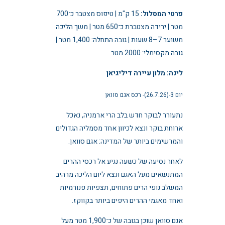
פרטי המסלול:
15 ק"מ | טיפוס מצטבר כ־700
מטר | ירידה מצטברת כ־650 מטר | משך הליכה
משוער 7–8 שעות | גובה התחלה: 1,400 מטר |
גובה מקסימלי: 2000 מטר
לינה: מלון עיירה דיליגיאן
יום 3-(26.7.26)- רכס אגם סוואן
נתעורר לבוקר חדש בלב הרי ארמניה, נאכל
ארוחת בוקר ונצא לכיוון אחד מסמליה הגדולים
והמרשימים ביותר של המדינה: אגם סוואן.
לאחר נסיעה של כשעה נגיע אל רכסי ההרים
המתנשאים מעל האגם ונצא ליום הליכה מרהיב
המשלב נופי הרים פתוחים, תצפיות פנורמיות
ואחד מאגמי ההרים היפים ביותר בקווקז.
אגם סוואן שוכן בגובה של כ־1,900 מטר מעל