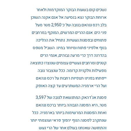
נשכים קום בשעות הבוקר המוקדמות ולאחר
ארוחת הבוקר נצא בנסיעה אל אגם אקנה השוכן
בלב רכס גגהאם בגובה של כ־2,950 מטר מעל
פני הים. אגם ההרים
המרשים, המוקף במרחבים
פתוחים ובפסגות געשיות. נתחיל את ההליכה
בנוף אלפיני פתוח ומיוחד במינו. השביל מטפס
בהדרגה דרך כרי מרעה גבוהים, אגמי הרים
קטנים ומרחבים געשיים עצומים שנוצרו כתוצאה
מפעילות וולקנית קדומה. ככל שנצבור גובה
ייפתחו בפנינו תצפיות רחבות על רכס גגהאם
ועל הרי ארמניה המשתרעים עד קצה האופק.
פסגת אג'דהאק המתנשאת לגובה של 3,597
מטר, היא הפסגה הגבוהה ביותר ברכס גגהאם
ואחת הפסגות המרשימות ביותר בארמניה. ככל
שנתקרב לפסגה הנוף יהפוך פראי ועוצמתי יותר
והתחושה שאנחנו בעולם אחר של הרי געש