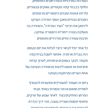
השדרות המרכזיות והמדרחובים התוססים,
נחלוף בין בתי קפה מקומיים, שווקים צבעוניים,
גלריות אמנות ומבנים היסטוריים מרשימים.
המבנים הבנויים מאבן הטוף הוורודה העניקו
לירוואן את הכינוי "העיר הוורודה", והאווירה בה
משלבת בצורה ייחודית היסטוריה עתיקה,
תרבות עשירה וחיים מודרניים ותוססים.
כל אחד יוכל לבחור כיצד לבלות את יום הקסום
הזה בברית ארמניה. אפשר לשבת בבית קפה
מקומי, לבקר בשווקים ובחנויות, לערוך קניות
אחרונות או פשוט ליהנות מהאווירה הנעימה של
אחת הערים המרתקות בקווקז.
ביום זה תעמוד למעוניינים אפשרות להצטרף
לחוויית חמאם ארמני מסורתי באחד מבתי
המרחץ הוותיקים בעיר. לאחר שבוע של טרקים,
טיפוסי פסגות ושהייה בגובה, זוהי דרך נהדרת
להרפות את השרירים, להתאושש מהמאמץ