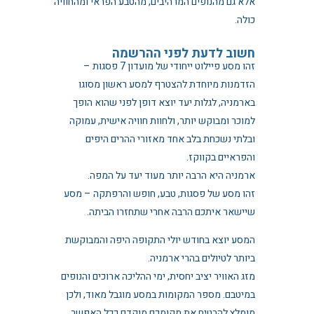
אלא גם מהנופים המרהיבים, מהטבע הפראי ומהחוויה
כולה.
חשוב לדעת לפני ההרשמה
זהו מסע פיילוט ייחודי של מועדון 7 פסגות –
הזדמנות מיוחדת להצטרף למסע ראשון מסוגו
בארמניה, לגלות יעד יוצא דופן לפני שהוא הופך
למוכר ומבוקש יותר, ולחוות חוויה אישית, עמוקה
ובלתי נשכחת בלב אחד מאזורי ההרים היפים
והפראיים בקווקז.
ארמניה היא הרבה יותר מעוד יעד על המפה.
זהו מסע של פסגות, טבע, חופש והרפתקה – מסע
שיישאר איתכם הרבה אחרי שתחזרו הביתה.
המסע יוצא בחודש יולי התקופה היפה והמבוקשת
ביותר לטיולים בהרי ארמניה.
מזג האוויר יציב יחסית, ימי ההליכה ארוכים והנופים
במיטבם. מספר המקומות במסע מוגבל מאוד, ולכן
מומלץ להבטיח את מקומכם מוקדם ככל האפשר.