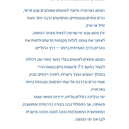
המסע בארמניה מיועד לאנשים שאוהבים טבע פראי,
הרים ונופים עוצמתיים, ומחפשים הרבה יותר מעוד
טיול או טרק.
זהו מסע עבור מי שרוצה לצאת מאזור הנוחות,
לאתגר את עצמו, לגלות מקומות חדשים ולחוות את
ההרים בדרך האמיתית ביותר – דרך הרגליים.
המסע מתאים לאנשים בעלי כושר גופני טוב ויכולת
לצעוד במשך כ־6-7 שעות ביום בשטח הררי.
במהלך השבוע נצעד ביערות, לאורך רכסים, סביב
אגמי הרים ובדרכנו אל שתי הפסגות הגבוהות ביותר
בארמניה.
ימי ההליכה כוללים עליות, ירידות ותוואי שטח
משתנה, אך המסלול נבנה בצורה הדרגתית ומחושבת,
המאפשרת התאקלמות נכונה לגובה והכנה מיטבית
לקראת ימי הפסגה.