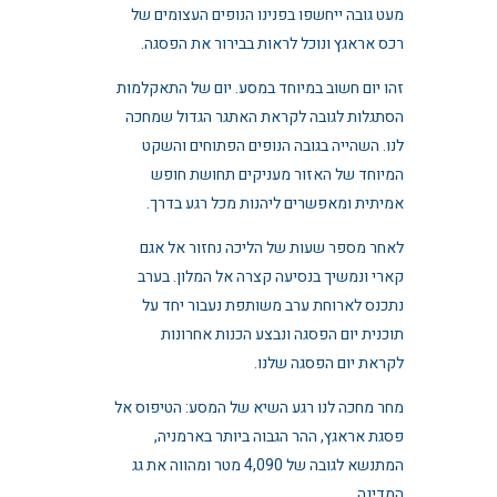
מעט גובה ייחשפו בפנינו הנופים העצומים של
רכס אראגץ ונוכל לראות בבירור את הפסגה.
זהו יום חשוב במיוחד במסע. יום של התאקלמות
הסתגלות לגובה לקראת האתגר הגדול שמחכה
לנו. השהייה בגובה הנופים הפתוחים והשקט
המיוחד של האזור מעניקים תחושת חופש
אמיתית ומאפשרים ליהנות מכל רגע בדרך.
לאחר מספר שעות של הליכה נחזור אל אגם
קארי ונמשיך בנסיעה קצרה אל המלון. בערב
נתכנס לארוחת ערב משותפת נעבור יחד על
תוכנית יום הפסגה ונבצע הכנות אחרונות
לקראת יום הפסגה שלנו.
מחר מחכה לנו רגע השיא של המסע: הטיפוס אל
פסגת אראגץ, ההר הגבוה ביותר בארמניה,
המתנשא לגובה של 4,090 מטר ומהווה את גג
המדינה.