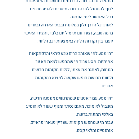
המסלול נבנה בצורה הדרגתית ומחושבת המאפשרת
לגוף להסתגל לגובה בצורה מיטבית ולהגיע מוכנים
ככל האפשר לימי הפסגה.
לאורך כל הדרך נלון במלונות ובבתי הארחה נבחרים
ברמה טובה, נצעד עם תרמיל יום בלבד, והציוד האישי
יועבר בין נקודות הלינה באמצעות רכב הליווי.
זהו מסע למי שאוהב הרים טבע פראי והרפתקאות
אמיתיות. מסע עבור מי שמחפש לצאת מאזור
הנוחות, לאתגר את עצמו, לגלות מקומות חדשים
ולחוות תחושת חופש שקשה למצוא במקומות
אחרים.
זהו מסע עבור אנשים שמתרגשים מפסגה חדשה,
משביל לא מוכר, מאגם נסתר ומנוף שעוד לא הופיע
באלפי תמונות ברשת.
עבור מי שמחפש מקומות שעדיין נשארו פראיים,
אותנטיים ומלאי קסם.