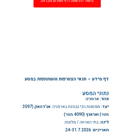
קישור להרשמה ודף תשלום מקדמה
דף מידע – תנאי הצטרפות והשתתפות במסע
נתוני המסע
אזור:
ארמניה
יעד:
ה
פסגות הכי גבוהות בארמניה:
אג'דהאק
(3597
מטר)
ואראגץ
(4090 מטר)
לינה:
בתי הארחה / מלונות
תאריכים
:
24-31.7.2026