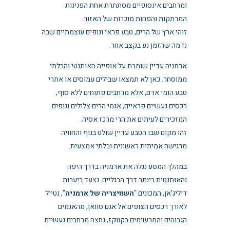
ומרחבים אינסופיים מסתתרת אחת הפנינות
המרתקות והפחות מוכרות של האזור.
זוהי ארץ של הרים, טבע פראי ונופים עוצמתיים שבה
נדמה שהזמן נע בקצב אחר.
ארמניה עדיין שומרת על אופייה האותנטי והבלתי
ממוסחר. כאן לא תמצאו שבילים עמוסים או אתרי
טבע הומי אדם, אלא מרחבים פתוחים ללא סוף,
רכסים געשיים פראיים, אגמי הרים צלולים ונופים
המזכירים לעיתים את הרי מרכז אסיה.
זהו מקום שבו הטבע עדיין שולט בנוף והחוויה
מרגישה אמיתית ראשונית ובלתי אמצעית.
במהלך המסע נגלה את ארמניה בדרך היפה
והאותנטית ביותר דרך הרגליים. נצעד ביערות
דיליג'אן, המכונים "
השוויצריה של ארמניה
", נטייל
לאורך רכסים הצופים אל אגם סוואן, מהאגמים
הגבוהים והמרשימים בקווקז, נחצה מרחבים געשיים