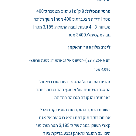
פרטי המסלול:
8 ק"מ | טיפוס מצטבר כ־400
מטר | ירידה מצטברת כ־400 מטר | משך הליכה
משוער: 3–4 שעות | גובה התחלה: 3,185 מטר |
גובה מקסימלי:3400 מטר
לינה: מלון אזור יוראקאן
יום 6 -(29.7.26 ) -הטיפוס אל גג ארמניה: פסגת אראגץ-
4,090 מטר
זהו יום השיא של המסע - היום שבו נצא אל
הפסגה הצפונית של אראגץ ההר הגבוה ביותר
בארמניה והנקודה הגבוהה במדינה.
בשעות הבוקר המוקדמות נשכים קום נאכל
ארוחת בוקר מוקדמת ונצא בנסיעה אל אגם
קארי השוכן בגובה של כ־3,185 מטר מעל פני
הים. עם ההגעה נתארגן נבצע בדיקת ציוד