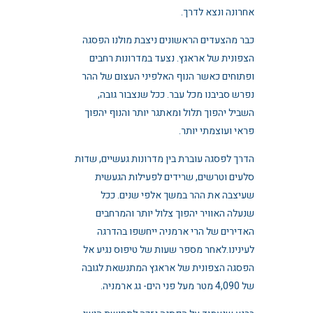
אחרונה ונצא לדרך.
כבר מהצעדים הראשונים ניצבת מולנו הפסגה
הצפונית של אראגץ. נצעד במדרונות רחבים
ופתוחים כאשר הנוף האלפיני העצום של ההר
נפרש סביבנו מכל עבר. ככל שנצבור גובה,
השביל יהפוך תלול ומאתגר יותר והנוף יהפוך
פראי ועוצמתי יותר.
הדרך לפסגה עוברת בין מדרונות געשיים, שדות
סלעים וטרשים, שרידים לפעילות הגעשית
שעיצבה את ההר במשך אלפי שנים. ככל
שנעלה האוויר יהפוך צלול יותר והמרחבים
האדירים של הרי ארמניה ייחשפו בהדרגה
לעינינו.לאחר מספר שעות של טיפוס נגיע אל
הפסגה הצפונית של אראגץ המתנשאת לגובה
של 4,090 מטר מעל פני הים- גג ארמניה.