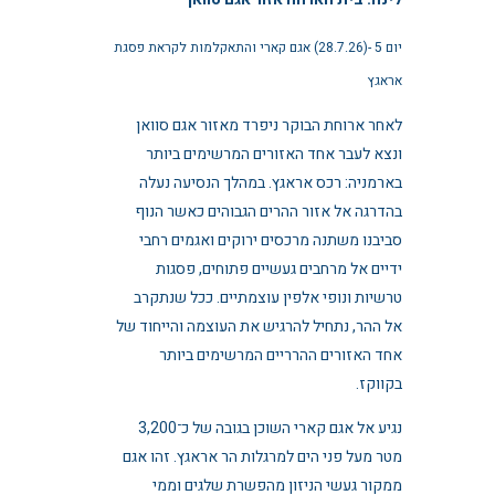
יום 5 -(28.7.26) אגם קארי והתאקלמות לקראת פסגת
אראגץ
לאחר ארוחת הבוקר ניפרד מאזור אגם סוואן
ונצא לעבר אחד האזורים המרשימים ביותר
בארמניה: רכס אראגץ. במהלך הנסיעה נעלה
בהדרגה אל אזור ההרים הגבוהים כאשר הנוף
סביבנו משתנה מרכסים ירוקים ואגמים רחבי
ידיים אל מרחבים געשיים פתוחים, פסגות
טרשיות ונופי אלפין עוצמתיים. ככל שנתקרב
אל ההר, נתחיל להרגיש את העוצמה והייחוד של
אחד האזורים ההרריים המרשימים ביותר
בקווקז.
נגיע אל אגם קארי השוכן בגובה של כ־3,200
מטר מעל פני הים למרגלות הר אראגץ. זהו אגם
ממקור געשי הניזון מהפשרת שלגים וממי