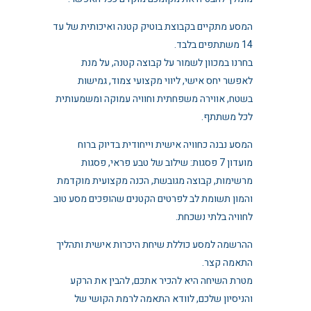
המסע מתקיים בקבוצת בוטיק קטנה ואיכותית של עד
14 משתתפים בלבד.
בחרנו במכוון לשמור על קבוצה קטנה, על מנת
לאפשר יחס אישי, ליווי מקצועי צמוד, גמישות
בשטח, אווירה משפחתית וחוויה עמוקה ומשמעותית
לכל משתתף.
המסע נבנה כחוויה אישית וייחודית בדיוק ברוח
מועדון 7 פסגות: שילוב של טבע פראי, פסגות
מרשימות, קבוצה מגובשת, הכנה מקצועית מוקדמת
והמון תשומת לב לפרטים הקטנים שהופכים מסע טוב
לחוויה בלתי נשכחת.
ההרשמה למסע כוללת שיחת היכרות אישית ותהליך
התאמה קצר.
מטרת השיחה היא להכיר אתכם, להבין את הרקע
והניסיון שלכם, לוודא התאמה לרמת הקושי של