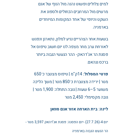
למים צלולים ופשוט נהנה מול הנוף של אגם
מרשים מול המרחבים הכחולים ולספוג את
השקט והיופי של אחד המקומות המיוחדים
בארמניה.
בשעות אחר הצהריים נגיע למלון, נתארגן ונפגש
לאורחת ערב מחר מצפה לנו יום חשוב טיפוס אל
פסגת הר אג'דהאק- ההר הגעשי הגבוה ביותר
ברכס גגהאם.
פרטי המסלול:
14ק"מ | טיפוס מצטבר כ־650
מטר | ירידה מצטברת כ־850 מטר | משך הליכה
משוער 5–6 שעות | גובה התחלה: 1,900 מטר |
גובה מקסימלי: 2,450 מטר
לינה: בית הארחה אזור אגם סוואן
יום 4-(27.7.26) -יום הפסגה: פסגת אג'דהאק 3,597 מטר -
הר הגעש הגבוה בארמניה