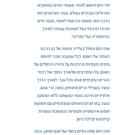
פני הים ונחשב לאחד מאגמי המים המתוקים
הגדולים והגבוהים בעולם. עבור הארמנים הוא
הרבה יותר מאגם-זהו סמל לאומי, מקור חיים
ומרכז תרבותי בעל חשיבות עצומה לאורך
ההיסטוריה של המדינה.
את היום נתחיל בעלייה מתונה אל קו הרכס
הצופה אל האגם. ככל שנצבור גובה ייפתחו
בפנינו תצפיות מרהיבות על מימיו הכחולים של
האגם, על המפרצים שלאורך החוף ועל רכסי
ההרים המקיפים אותו מכל עבר. לאורך הדרך
נצעד בשבילי הרים פתוחים, נחצה כרי עשב
אלפיניים וניהנה מנוף המשתנה ללא הפסקה.
נצעד במרחבים פתוחים ועוצמתיים עם תחושת
חופש אינסופית ותצפיות הנמשכות עשרות
קילומטרים לכל כיוון.
את היום שלנו נסיים בחוף של אגם סוואן, נכנס