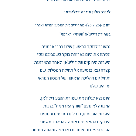
לינה: מלון עיירה דיליגיאן
יום 2 -(25.7.26)- מתחילים את המסע: יערות ואגמי
בשמורת דיליג'אן "השוויץ הארמני"
נתעורר לבוקר הראשון שלנו בהרי ארמניה
ונפתח את היום בארוחת בוקר כשסביבנו נופי
היערות הירוקים של דיליג'אן. לאחר התארגנות
קצרה נצא בנסיעה אל תחילת המסלול, שם
יתחיל יום ההליכה הראשון של המסע הפראי
ומרהיב שלנו.
היום נצא לגלות את שמורת הטבע דיליג'אן,
המכונה לא פעם "שוויץ הארמנית" בזכות
היערות העבותים, הנחלים הזורמים והנופים
הירוקים המאפיינים אותה. זהו אחד מאזורי
הטבע היפים והמיוחדים בארמניה ומהווה פתיחה