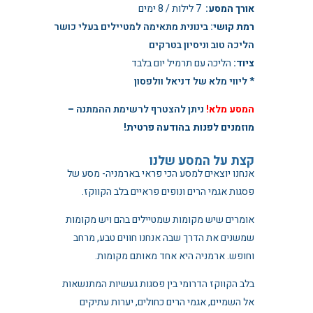
אורך המסע:
7 לילות / 8 ימים
רמת קושי
:
בינונית מתאימה למטיילים בעלי כושר
הליכה טוב וניסיון בטרקים
ציוד:
הליכה עם תרמיל יום בלבד
* ליווי מלא של דניאל וולפסון
המסע מלא!
ניתן להצטרף לרשימת ההמתנה
–
מוזמנים לפנות בהודעה פרטית!
קצת על המסע שלנו
אנחנו יוצאים למסע הכי פראי בארמניה- מסע של
פסגות אגמי הרים ונופים פראיים בלב הקווקז.
אומרים שיש מקומות שמטיילים בהם ויש מקומות
שמשנים את הדרך שבה אנחנו חווים טבע, מרחב
וחופש. ארמניה היא אחד מאותם מקומות.
בלב הקווקז הדרומי בין פסגות געשיות המתנשאות
אל השמיים, אגמי הרים כחולים, יערות עתיקים