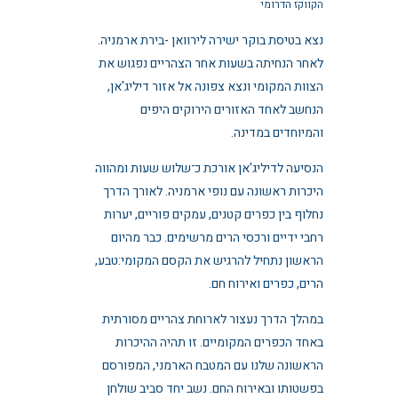
הקווקז הדרומי
נצא בטיסת בוקר ישירה לירוואן -בירת ארמניה.
לאחר הנחיתה בשעות אחר הצהריים נפגוש את
הצוות המקומי ונצא צפונה אל אזור דיליג'אן,
הנחשב לאחד האזורים הירוקים היפים
והמיוחדים במדינה.
הנסיעה לדיליג'אן אורכת כ־שלוש שעות ומהווה
היכרות ראשונה עם נופי ארמניה. לאורך הדרך
נחלוף בין כפרים קטנים, עמקים פוריים, יערות
רחבי ידיים ורכסי הרים מרשימים. כבר מהיום
הראשון נתחיל להרגיש את הקסם המקומי:טבע,
הרים, כפרים ואירוח חם.
במהלך הדרך נעצור לארוחת צהריים מסורתית
באחד הכפרים המקומיים. זו תהיה ההיכרות
הראשונה שלנו עם המטבח הארמני, המפורסם
בפשטותו ובאירוח החם. נשב יחד סביב שולחן