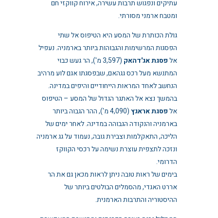
עתיקים ונפגוש תרבות עשירה, אירוח קווקזי חם
ומטבח ארמני מסורתי.
גולת הכותרת של המסע היא הטיפוס אל שתי
הפסגות המרשימות והגבוהות ביותר בארמניה. נעפיל
אל
פסגת אג'דהאק
(3,597 מ'), הר געש כבוי
המתנשא מעל רכס גגהאם, שבפסגתו אגם לוע מרהיב
הנחשב לאחד המראות הייחודיים והיפים במדינה.
בהמשך נצא אל האתגר הגדול של המסע – הטיפוס
אל
פסגת אראגץ
(4,090 מ'), ההר הגבוה ביותר
בארמניה והנקודה הגבוהה במדינה. לאחר ימים של
הליכה, התאקלמות וצבירת גובה, נעמוד על גג ארמניה
ונזכה לתצפית עוצרת נשימה על רכסי הקווקז
הדרומי.
בימים של ראות טובה ניתן לראות מכאן גם את הר
אררט האגדי, מהסמלים הבולטים ביותר של
ההיסטוריה והתרבות הארמנית.