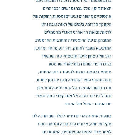
ברגע שנעמוד על הפסגה נזכה לתחושת הישג
יוצאת דופן. מכל עבר נפרשים רכסי הרים
אינסופיים מישורים געשיים ופסגות רחוקות של
הקווקז הדרומי. בימים של ראות טובה ניתן
לראות גם את הר אררט האגדי מהסמלים
המובהקים של ההיסטוריה והתרבות הארמנית,
המתנשא מעבר לאופק. זהו רגע מיוחד ומרגש,
רגע של ניצחון אישי וקבוצתי, כזה שנשאר
בזיכרון עוד שנים רבות לאחר שהמסע
מסתיים.בפסגה נעצור לתיעוד הרגע המיוחד,
נהנה מהנוף עוצר הנשימה ונקדיש זמן לספוג
את תחושת העמידה על גג ארמניה.לאחר מכן
נתחיל בירידה חזרה אל אגם קארי ונשלים את
יום הפסגה הגדול של המסע.
בשעות אחר הצהריים נחזור למלון שם תחכה לנו
מקלחת חמה, ארוחת ערב טובה ומנוחה ראויה
לאחר אחד הימים העוצמתיים, המאתגרים