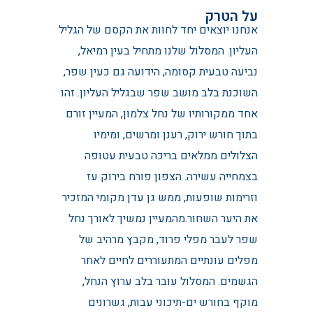
על הטרק
אנחנו יוצאים יחד לחוות את הקסם של הגליל
העליון. המסלול שלנו מתחיל בעין רמיאל,
נביעה טבעית קסומה, הידועה גם כעין שפר,
השוכנת בלב מושב שפר שבגליל העליון. זהו
אחד ממקורותיו של נחל צלמון, המעיין זורם
בתוך חורש ירוק, רענן ומרשים, ומימיו
הצלולים ממלאים בריכה טבעית עטופה
בצמחייה עשירה. הצפון פורח בירוק עז
וזרימות שופעות, ממש גן עדן מקומי המזכיר
את היער השחור.מהמעיין נמשיך לאורך נחל
שפר לעבר מפלי פרוד, מקבץ מרהיב של
מפלים עונתיים המתעוררים לחיים לאחר
הגשמים. המסלול עובר בלב ערוץ הנחל,
מוקף בחורש ים-תיכוני עבות, גשרונים