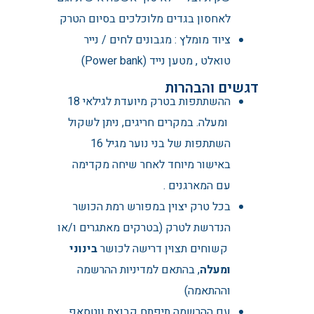
לאחסון בגדים מלוכלכים בסיום הטרק
ציוד מומלץ : מגבונים לחים / נייר
טואלט , מטען נייד (Power bank)
דגשים והבהרות
ההשתתפות בטרק מיועדת לגילאי 18
ומעלה. במקרים חריגים, ניתן לשקול
השתתפות של בני נוער מגיל 16
באישור מיוחד לאחר שיחה מקדימה
עם המארגנים .
בכל טרק יצוין במפורש רמת הכושר
הנדרשת לטרק (בטרקים מאתגרים ו/או
קשוחים תצוין דרישה לכושר
בינוני
ומעלה
, בהתאם למדיניות ההרשמה
וההתאמה)
עם ההרשמה תיפתח קבוצת ווטסאפ