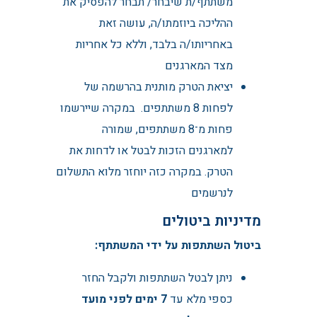
משתתף/ת שיבחר/ תבחר להפסיק את
ההליכה ביוזמתו/ה, עושה זאת
באחריותו/ה בלבד, וללא כל אחריות
מצד המארגנים
יציאת הטרק מותנית בהרשמה של
לפחות 8 משתתפים. במקרה שיירשמו
פחות מ־8 משתתפים, שמורה
למארגנים הזכות לבטל או לדחות את
הטרק. במקרה כזה יוחזר מלוא התשלום
לנרשמים
מדיניות ביטולים
ביטול השתתפות על ידי המשתתף:
ניתן לבטל השתתפות ולקבל החזר
כספי מלא עד
7 ימים לפני
מועד