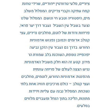
ציוריים, סלעי טרוורטין ייחודיים, שרידי טחנת
קמח עתיקה וקברי צדיקים. המסלול משלב
מים, היסטוריה וטבע חי ונושם. המסלול שלנו
נצעד בשביל עין השביל נעבור דרך יער פראי,
פריחות ורודות של לוטם, סחלבים נדירים, עצי
קטלב אדומים וכמובן נפגוש אדמוניות
החורש. בדרך גם נעבור עין הזקן נביעה
יפהפייה נוספת, השוכנת בלב שמורת הר
מירון. קטע זה הוא חלק משביל האדמוניות
נגיש הצצה לעולם של פריחה עונתית
מהפנטת: אדמוניות החורש, לוטמים, סחלבים
ועצי קטלב – כולם מרכיבים חוויה אחת בלתי
נשכחת. המסלול נבנה עם עליות וירידות
מתונות, הליכה בתוך הנחל ומעברים מלווים
בסלעים.