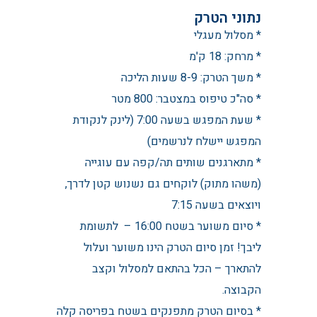
נתוני הטרק
* מסלול מעגלי
* מרחק: 18 ק'מ
* משך הטרק: 8-9 שעות הליכה
* סה"כ טיפוס במצטבר: 800 מטר
* שעת המפגש בשעה 7:00 (לינק לנקודת
המפגש יישלח לנרשמים)
* מתארגנים שותים תה/קפה עם עוגייה
(משהו מתוק) לוקחים גם נשנוש קטן לדרך,
ויוצאים בשעה 7:15
* סיום משוער בשטח 16:00 –
לתשומת
ליבך! זמן סיום הטרק הינו משוער ועלול
להתארך – הכל בהתאם למסלול וקצב
הקבוצה.
*
בסיום הטרק מתפנקים בשטח בפריסה קלה