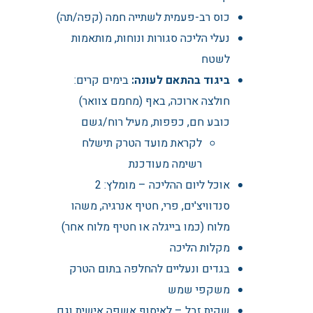
כוס רב-פעמית לשתייה חמה (קפה/תה)
נעלי הליכה סגורות ונוחות, מותאמות
לשטח
ביגוד בהתאם לעונה:
בימים קרים:
חולצה ארוכה, באף (מחמם צוואר)
כובע חם, כפפות, מעיל רוח/גשם
לקראת מועד הטרק תישלח
רשימה מעודכנת
אוכל ליום ההליכה – מומלץ: 2
סנדוויצ'ים, פרי, חטיף אנרגיה, משהו
מלוח (כמו בייגלה או חטיף מלוח אחר)
מקלות הליכה
בגדים ונעליים להחלפה בתום הטרק
משקפי שמש
שקית זבל – לאיסוף אשפה אישית וגם