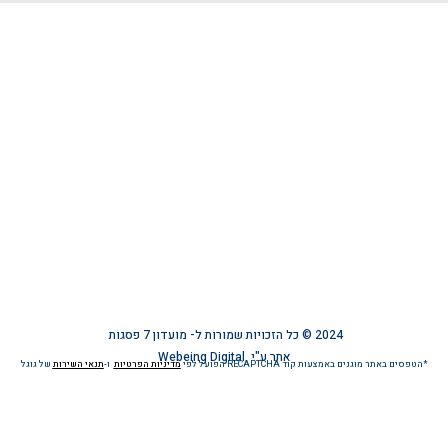
עת
מוזמנים להצטרף אלינו ברשת
ע
ימוש באתר
הפרטיות
ישות
2024 © כל הזכויות שמורות ל-
מועדון 7 פסגות
אתר ע"י
Webeing Digital
*הטפסים באתר מוגנים באמצעות קוד RECAPTCHA הפועל לפי
מדיניות הפרטיות
ו-
תנאי השירות
של גוגל